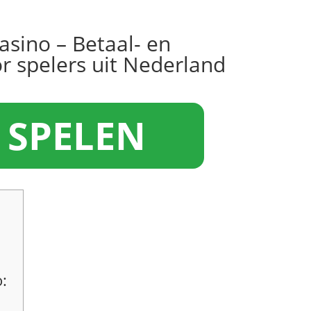
asino – Betaal- en
spelers uit Nederland
️ SPELEN
: