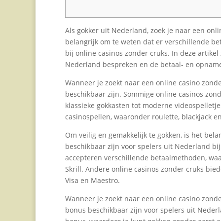
Als gokker uit Nederland, zoek je naar een onl
belangrijk om te weten dat er verschillende b
bij online casinos zonder cruks. In deze artike
Nederland bespreken en de betaal- en opnamem
Wanneer je zoekt naar een online casino zonder
beschikbaar zijn. Sommige online casinos zon
klassieke gokkasten tot moderne videospelletj
casinospellen, waaronder roulette, blackjack e
Om veilig en gemakkelijk te gokken, is het be
beschikbaar zijn voor spelers uit Nederland bi
accepteren verschillende betaalmethoden, waar
Skrill. Andere online casinos zonder cruks 
Visa en Maestro.
Wanneer je zoekt naar een online casino zonder
bonus beschikbaar zijn voor spelers uit Neder