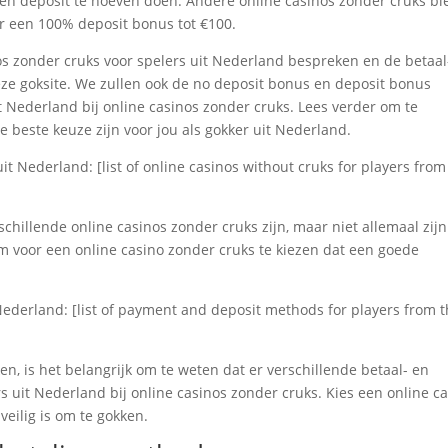
en deposit te hoeven doen. Andere online casinos zonder cruks b
 een 100% deposit bonus tot €100.
nos zonder cruks voor spelers uit Nederland bespreken en de betaal
e goksite. We zullen ook de no deposit bonus en deposit bonus
t Nederland bij online casinos zonder cruks. Lees verder om te
 beste keuze zijn voor jou als gokker uit Nederland.
it Nederland: [list of online casinos without cruks for players from
schillende online casinos zonder cruks zijn, maar niet allemaal zijn
om voor een online casino zonder cruks te kiezen dat een goede
derland: [list of payment and deposit methods for players from t
en, is het belangrijk om te weten dat er verschillende betaal- en
uit Nederland bij online casinos zonder cruks. Kies een online c
veilig is om te gokken.