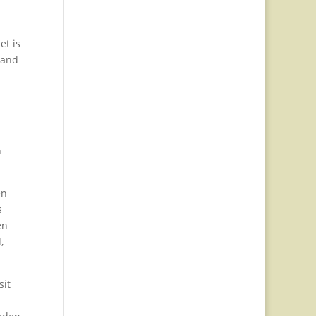
et is
land
n
en
s
en
,
sit