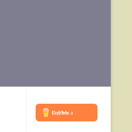
sum
Buy Me a Coffee