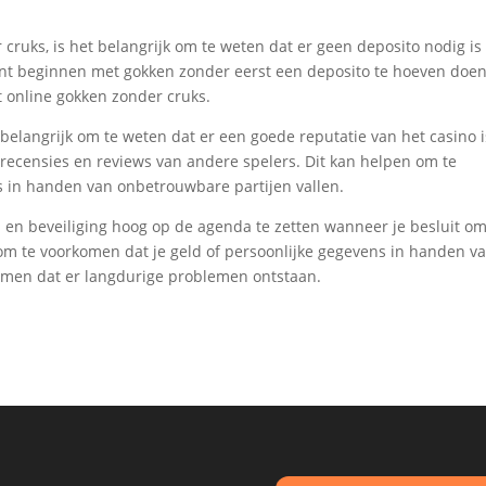
 cruks, is het belangrijk om te weten dat er geen deposito nodig i
kunt beginnen met gokken zonder eerst een deposito te hoeven doen
 online gokken zonder cruks.
 belangrijk om te weten dat er een goede reputatie van het casino i
recensies en reviews van andere spelers. Dit kan helpen om te
s in handen van onbetrouwbare partijen vallen.
id en beveiliging hoog op de agenda te zetten wanneer je besluit o
 om te voorkomen dat je geld of persoonlijke gegevens in handen v
omen dat er langdurige problemen ontstaan.