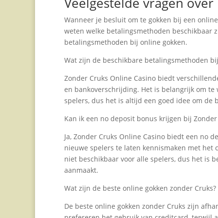
Veelgestelde vragen over
Wanneer je besluit om te gokken bij een online 
weten welke betalingsmethoden beschikbaar zi
betalingsmethoden bij online gokken.
Wat zijn de beschikbare betalingsmethoden bi
Zonder Cruks Online Casino biedt verschillende
en bankoverschrijding. Het is belangrijk om te
spelers, dus het is altijd een goed idee om de
Kan ik een no deposit bonus krijgen bij Zonder
Ja, Zonder Cruks Online Casino biedt een no d
nieuwe spelers te laten kennismaken met het c
niet beschikbaar voor alle spelers, dus het is
aanmaakt.
Wat zijn de beste online gokken zonder Cruks?
De beste online gokken zonder Cruks zijn afha
prefereren het gebruik van creditcard, terwijl 