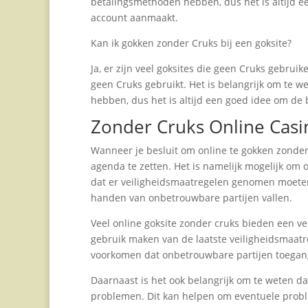
betalingsmethoden hebben, dus het is altijd e
account aanmaakt.
Kan ik gokken zonder Cruks bij een goksite?
Ja, er zijn veel goksites die geen Cruks gebrui
geen Cruks gebruikt. Het is belangrijk om te w
hebben, dus het is altijd een goed idee om de 
Zonder Cruks Online Casin
Wanneer je besluit om online te gokken zonder 
agenda te zetten. Het is namelijk mogelijk om 
dat er veiligheidsmaatregelen genomen moeten
handen van onbetrouwbare partijen vallen.
Veel online goksite zonder cruks bieden een ve
gebruik maken van de laatste veiligheidsmaatr
voorkomen dat onbetrouwbare partijen toegang 
Daarnaast is het ook belangrijk om te weten da
problemen. Dit kan helpen om eventuele probl