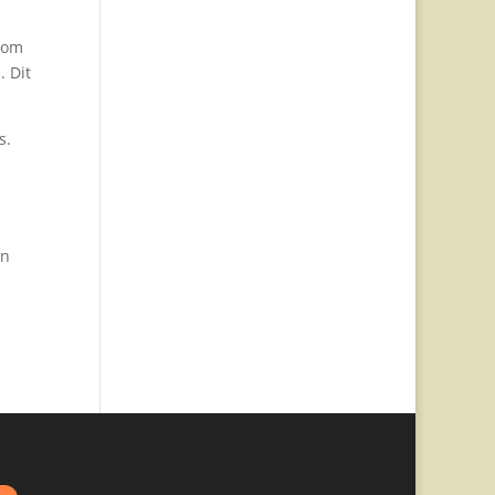
s om
. Dit
s.
m
an