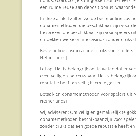
bonus, waardoor je kunt gokken zonder eerst e
een ruime keuze aan deposit bonus, waaronder
In deze artikel zullen we de beste online casi
opnamemethoden die beschikbaar zijn voor dez
bespreken die beschikbaar zijn voor spelers ui
ontdekken welke online casinos zonder cruks de
Beste online casino zonder cruks voor spelers u
Netherlands]
Let op: Het is belangrijk om te weten dat er ver
even veilig en betrouwbaar. Het is belangrijk 
reputatie heeft en veilig is om te gokken.
Betaal- en opnamemethoden voor spelers uit Ne
Netherlands]
Wij adviseren: Om veilig en gemakkelijk te gokk
opnamemethoden beschikbaar zijn voor spelers 
zonder cruks dat een goede reputatie heeft en 