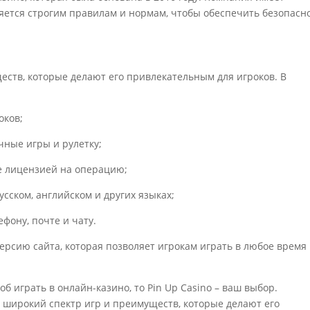
ется строгим правилам и нормам, чтобы обеспечить безопасн
ществ, которые делают его привлекательным для игроков. В
оков;
чные игры и рулетку;
е лицензией на операцию;
сском, английском и других языках;
ефону, почте и чату.
ерсию сайта, которая позволяет игрокам играть в любое время 
 играть в онлайн-казино, то Pin Up Casino – ваш выбор.
 широкий спектр игр и преимуществ, которые делают его