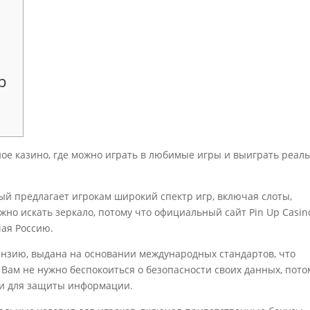
p
е казино, где можно играть в любимые игры и выиграть реал
рый предлагает игрокам широкий спектр игр, включая слоты,
ужно искать зеркало, потому что официальный сайт Pin Up Casin
чая Россию.
ензию, выдана на основании международных стандартов, что
 Вам не нужно беспокоиться о безопасности своих данных, пото
ии для защиты информации.