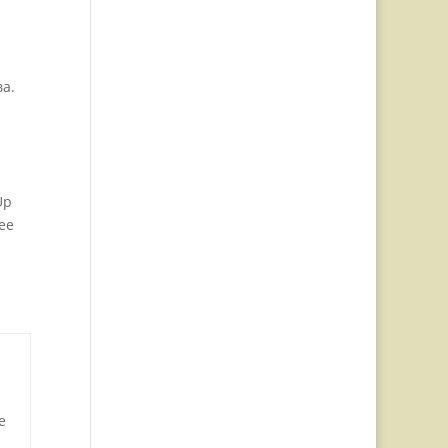
ва.
Up
ее
е