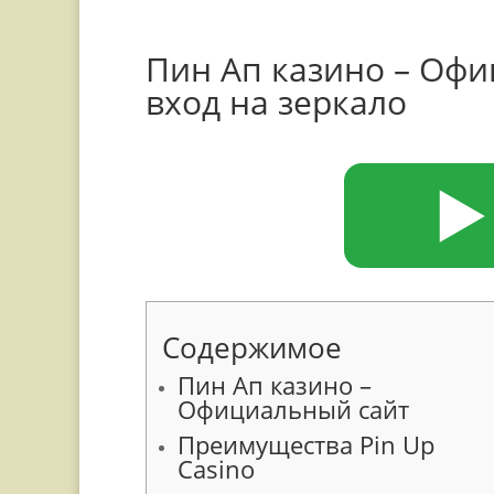
Пин Ап казино – Офи
вход на зеркало
▶
Содержимое
Пин Ап казино –
Официальный сайт
Преимущества Pin Up
Casino