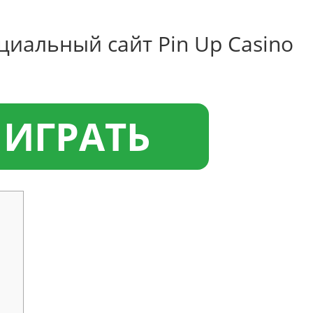
циальный сайт Pin Up Casino
️ ИГРАТЬ